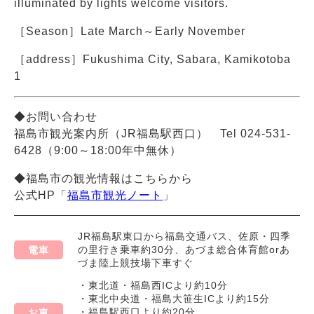
illuminated by lights welcome visitors.
［Season］Late March～Early November
［address］Fukushima City, Sabara, Kamikotoba
1
◆お問い合わせ
福島市観光案内所（JR福島駅西口） Tel 024-531-
6428（9:00～18:00年中無休）
◆福島市の観光情報はこちらから
公式HP「
福島市観光ノート
」
JR福島駅東口から福島交通バス、佐原・四季
の里行き乗車約30分、あづま総合体育館orあ
電車
づま陸上競技場下車すぐ
・東北道・福島西ICより約10分
・東北中央道・福島大笹生ICより約15分
・福島駅西口より約20分
お車