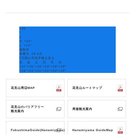
+
30
°
C
H:
+
33°
L:
+
23°
福島市
木曜日, 06 8月
7日間の天気予報を見る
水
金
土
日
月
火
+
32°
+
36°
+
34°
+
29°
+
28°
+
28°
+
18°
+
24°
+
22°
+
21°
+
20°
+
19°
花見山周辺MAP
花見山ルートマップ
花見山のバリアフリー
周遊観光案内
観光案内
FukushimaGuide(Hanamiyama)
Hanamiyama GuideMap