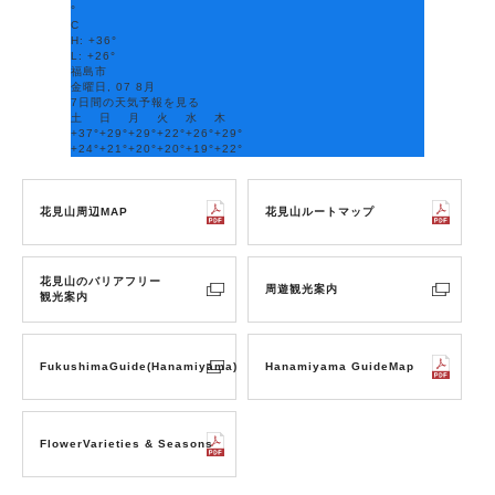
°
C
H:
+
36°
L:
+
26°
福島市
金曜日, 07 8月
7日間の天気予報を見る
土
日
月
火
水
木
+
37°
+
29°
+
29°
+
22°
+
26°
+
29°
+
24°
+
21°
+
20°
+
20°
+
19°
+
22°
花見山周辺MAP
花見山ルートマップ
花見山のバリアフリー
周遊観光案内
観光案内
FukushimaGuide(Hanamiyama)
Hanamiyama GuideMap
FlowerVarieties & Seasons